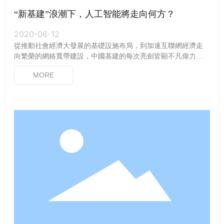
“新基建”浪潮下，人工智能將走向何方？
2020-06-12
從推動社會經濟大發展的基礎設施布局，到加速互聯網經濟走
向繁榮的網絡寬帶建設，中國基建的每次亮劍皆顯不凡偉力。
如今正立潮頭的“新基建”，又將為我們的生活帶來怎樣的巨
MORE
變……