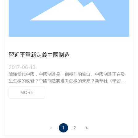
習近平重新定義中國制造
2017-06-13
讀懂當代中國，中國制造是一個極佳的窗口。中國制造正在發
生怎樣的改變？中國制造將邁向怎樣的未來？新華社《學習進
行時》專欄推出“辛識平”融媒體評論，結合習近平總書記有關重
MORE
要論述，與您一起思考中國制造的轉型升級之路。
<
1
2
>