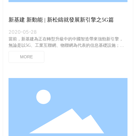
新基建 新動能 | 新松鑄就發展新引擎之5G篇
2020-05-28
當前，新基建為正在轉型升級中的中國智造帶來強勁新引擎，
無論是以5G、工業互聯網、物聯網為代表的信息基礎設施；還
是以智能交通、智慧能源為代表的融合基礎設施；新基建都在
MORE
為拓展中國經濟發展空間，強化中國經濟韌性，用科技創新為
經濟發展中注入了新動能。