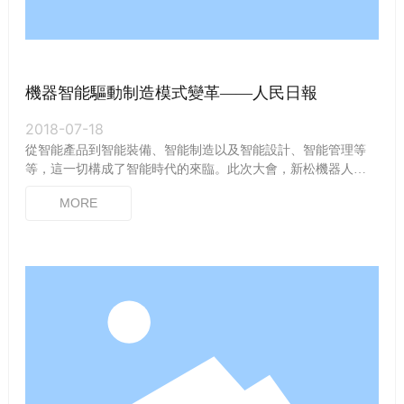
機器智能驅動制造模式變革——人民日報
2018-07-18
從智能產品到智能裝備、智能制造以及智能設計、智能管理等
等，這一切構成了智能時代的來臨。此次大會，新松機器人自
動化股份有限公司總裁曲道奎將目光聚焦在了工業智能革命
MORE
上。曲道奎認為：“智能機器的頂端和終極形式是機器人，機器
人將成為這次制造模式變革的真正核心驅動力，機器人的持續
性會伴隨人類社會的發展。”新松機器人總裁——曲道奎工業智
能革命為什么會被稱為第四次工業革命，與前三次工業革